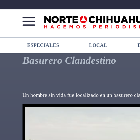
Norte
Más
ESPECIALES
LOCAL
De
que
Chihuahua
noticias,
Basurero Clandestino
hacemos periodismo
Un hombre sin vida fue localizado en un basurero cla