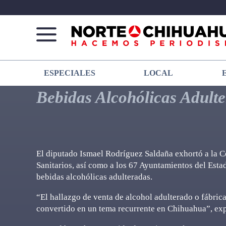
Norte
Más
ESPECIALES
LOCAL
De
que
Chihuahua
noticias,
Bebidas Alcohólicas Adult
hacemos periodismo
El diputado Ismael Rodríguez Saldaña exhortó a la Co
Sanitarios, así como a los 67 Ayuntamientos del Esta
bebidas alcohólicas adulteradas.
“El hallazgo de venta de alcohol adulterado o fábric
convertido en un tema recurrente en Chihuahua”, expr