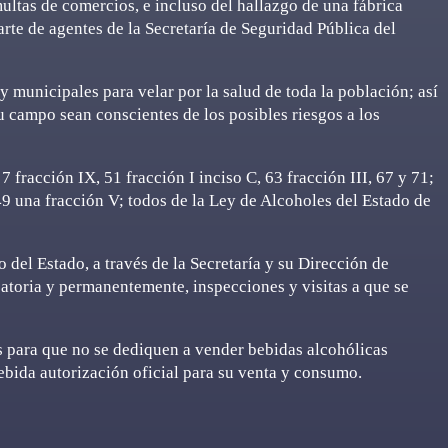
ltas de comercios, e incluso del hallazgo de una fábrica
rte de agentes de la Secretaría de Seguridad Pública del
y municipales para velar por la salud de toda la población; así
 campo sean conscientes de los posibles riesgos a los
 fracción IX, 51 fracción I inciso C, 63 fracción III, 67 y 71;
l 49 una fracción V; todos de la Ley de Alcoholes del Estado de
 del Estado, a través de la Secretaría y su Dirección de
eatoria y permanentemente, inspecciones y visitas a que se
s para que no se dediquen a vender bebidas alcohólicas
ebida autorización oficial para su venta y consumo.