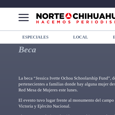
Norte
Más
ESPECIALES
LOCAL
De
que
Chihuahua
noticias,
Beca
hacemos periodismo
La beca “Jessica Ivette Ochoa Schoolarship Fund”, d
pertenecientes a familias donde hay alguna mujer des
Red Mesa de Mujeres este lunes.
El evento tuvo lugar frente al monumento del campo 
Victoria y Ejército Nacional.