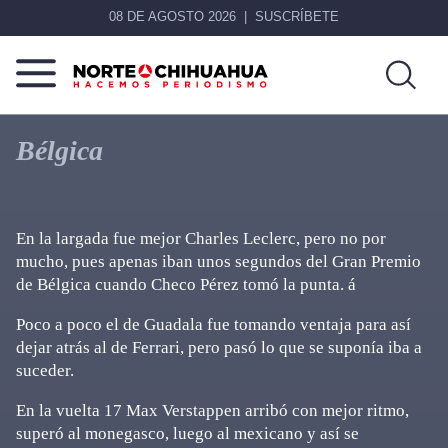
08 DE AGOSTO 2026
SUSCRÍBETE
Norte
Más
De
que
Bélgica
Chihuahua
noticias,
hacemos periodismo
En la largada fue mejor Charles Leclerc, pero no por
mucho, pues apenas iban unos segundos del Gran Premio
de Bélgica cuando Checo Pérez tomó la punta. á
Poco a poco el de Guadala fue tomando ventaja para así
dejar atrás al de Ferrari, pero pasó lo que se suponía iba a
suceder.
En la vuelta 17 Max Verstappen arribó con mejor ritmo,
superó al monegasco, luego al mexicano y así se