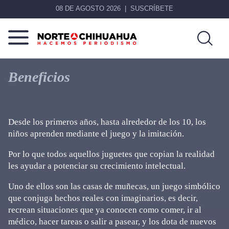
08 DE AGOSTO 2026
SUSCRÍBETE
Norte
Más
De
que
Beneficios
Chihuahua
noticias,
hacemos periodismo
Desde los primeros años, hasta alrededor de los 10, los
niños aprenden mediante el juego y la imitación.
Por lo que todos aquellos juguetes que copian la realidad
les ayudar a potenciar su crecimiento intelectual.
Uno de ellos son las casas de muñecas, un juego simbólico
que conjuga hechos reales con imaginarios, es decir,
recrean situaciones que ya conocen como comer, ir al
médico, hacer tareas o salir a pasear, y los dota de nuevos