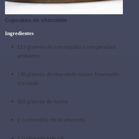
Cupcakes de chocolate
Ingredientes
115 gramos de mantequilla a temperatura
ambiente
150 gramos de chocolate oscuro finamente
troceado
325 gramos de harina
1 cucharadita de bicarbonato
1 cucharadita de sal