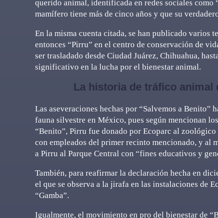
querido animal, identificada en redes sociales como 
mamífero tiene más de cinco años y que su verdadero
En la misma cuenta citada, se han publicado varios te
entonces “Pirru” en el centro de conservación de vida
ser trasladado desde Ciudad Juárez, Chihuahua, hast
significativo en la lucha por el bienestar animal.
La historia de tráfico animal 
Las aseveraciones hechas por “Salvemos a Benito” han
fauna silvestre en México, pues según mencionan los 
“Benito”, Pirru fue donado por Ecoparc al zoológico 
con empleados del primer recinto mencionado, y al m
a Pirru al Parque Central con “fines educativos y gen
También, para reafirmar la declaración hecha en dic
el que se observa a la jirafa en las instalaciones d
“Gamba”.
Igualmente, el movimiento en pro del bienestar de “B