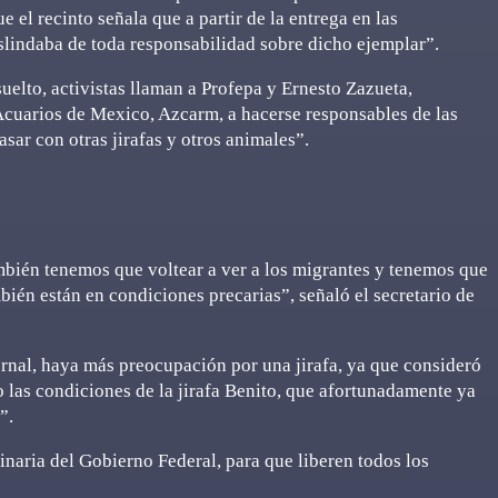
e el recinto señala que a partir de la entrega en las
eslindaba de toda responsabilidad sobre dicho ejemplar”.
suelto, activistas llaman a Profepa y Ernesto Zazueta,
Acuarios de Mexico, Azcarm, a hacerse responsables de las
sar con otras jirafas y otros animales”.
bién tenemos que voltear a ver a los migrantes y tenemos que
bién están en condiciones precarias”, señaló el secretario de
vernal, haya más preocupación por una jirafa, ya que consideró
 las condiciones de la jirafa Benito, que afortunadamente ya
i”.
inaria del Gobierno Federal, para que liberen todos los