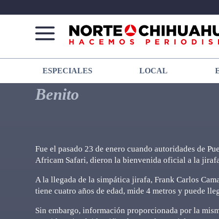
Norte
Más
ESPECIALES
LOCAL
De
que
Chihuahua
noticias,
Benito
hacemos periodismo
Fue el pasado 23 de enero cuando autoridades de Pue
Africam Safari, dieron la bienvenida oficial a la jira
A la llegada de la simpática jirafa, Frank Carlos Cam
tiene cuatro años de edad, mide 4 metros y puede lleg
Sin embargo, información proporcionada por la misma