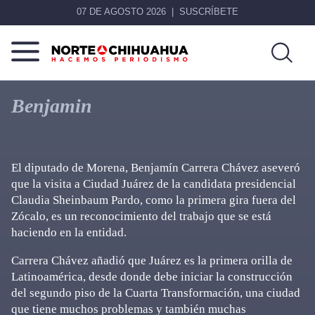
07 DE AGOSTO 2026
SUSCRÍBETE
Norte
Más
De
que
Benjamin
Chihuahua
noticias,
hacemos periodismo
El diputado de Morena, Benjamín Carrera Chávez aseveró
que la visita a Ciudad Juárez de la candidata presidencial
Claudia Sheinbaum Pardo, como la primera gira fuera del
Zócalo, es un reconocimiento del trabajo que se está
haciendo en la entidad.
Carrera Chávez añadió que Juárez es la primera orilla de
Latinoamérica, desde donde debe iniciar la construcción
del segundo piso de la Cuarta Transformación, una ciudad
que tiene muchos problemas y también muchas