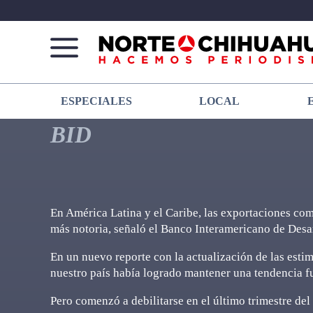
Norte
Más
ESPECIALES
LOCAL
De
que
Chihuahua
noticias,
BID
hacemos periodismo
En América Latina y el Caribe, las exportaciones co
más notoria, señaló el Banco Interamericano de Desa
En un nuevo reporte con la actualización de las esti
nuestro país había logrado mantener una tendencia f
Pero comenzó a debilitarse en el último trimestre del