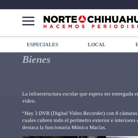
Norte
Más
ESPECIALES
LOCAL
De
que
Chihuahua
noticias,
Bienes
hacemos periodismo
La infraestructura escolar que espera ser entregada 
video.
“Hay 3 DVR (Digital Video Recorder) con 8 cámaras c
cuales cubren todo el perímetro exterior e interiores
destaca la funcionaria Mónica Macías.