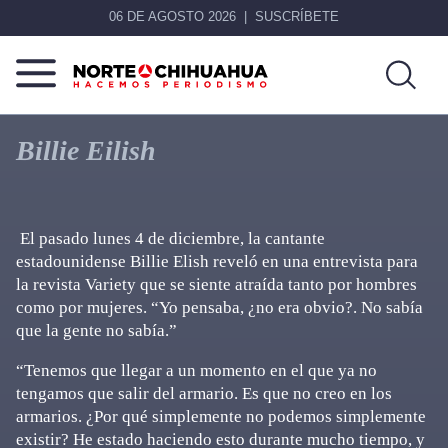
06 DE AGOSTO 2026
SUSCRÍBETE
Norte
Más
De
que
Billie Eilish
Chihuahua
noticias,
hacemos periodismo
El pasado lunes 4 de diciembre, la cantante
estadounidense Billie Elish reveló en una entrevista para
la revista Variety que se siente atraída tanto por hombres
como por mujeres. “Yo pensaba, ¿no era obvio?. No sabía
que la gente no sabía.”
“Tenemos que llegar a un momento en el que ya no
tengamos que salir del armario. Es que no creo en los
armarios. ¿Por qué simplemente no podemos simplemente
existir? He estado haciendo esto durante mucho tiempo, y