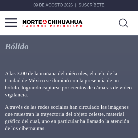
09 DE AGOSTO 2026
SUSCRÍBETE
Norte
Más
De
que
Bólido
Chihuahua
noticias,
hacemos periodismo
A las 3:00 de la mañana del miércoles, el cielo de la
Ciudad de México se iluminó con la presencia de un
bólido, logrando captarse por cientos de cámaras de video
vigilancia.
A través de las redes sociales han circulado las imágenes
que muestran la trayectoria del objeto celeste, material
gráfico del cual, uno en particular ha llamado la atención
de los cibernautas.