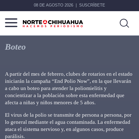
08 DE AGOSTO 2026
SUSCRÍBETE
Norte
Más
De
que
Boteo
Chihuahua
noticias,
hacemos periodismo
A partir del mes de febrero, clubes de rotarios en el estado
iniciarán la campaña “End Polio Now”, en la que llevarán
a cabo un boteo para atender la poliomielitis y
concientizar a la población sobre esta enfermedad que
afecta a niñas y niños menores de 5 años.
El virus de la polio se transmite de persona a persona, por
lo general mediante el agua contaminada. La enfermedad
ataca el sistema nervioso y, en algunos casos, produce
parálisis.