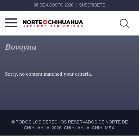
08 DE AGOSTO 2026
SUSCRÍBETE
Norte
Más
De
que
Bovoyna
Chihuahua
noticias,
hacemos periodismo
Sorry, no content matched your criteria.
Primary
Sidebar
® TODOS LOS DERECHOS RESERVADOS DE NORTE DE
CHIHUAHUA 2026 CHIHUAHUA, CHIH. MEX.