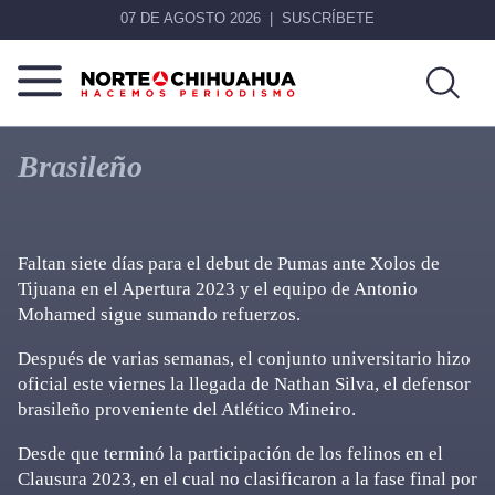
07 DE AGOSTO 2026
SUSCRÍBETE
Norte
Más
De
que
Brasileño
Chihuahua
noticias,
hacemos periodismo
Faltan siete días para el debut de Pumas ante Xolos de
Tijuana en el Apertura 2023 y el equipo de Antonio
Mohamed sigue sumando refuerzos.
Después de varias semanas, el conjunto universitario hizo
oficial este viernes la llegada de Nathan Silva, el defensor
brasileño proveniente del Atlético Mineiro.
Desde que terminó la participación de los felinos en el
Clausura 2023, en el cual no clasificaron a la fase final por