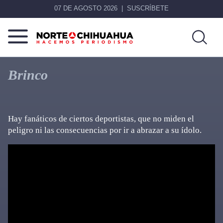
07 DE AGOSTO 2026
SUSCRÍBETE
Norte
Más
De
que
Brinco
Chihuahua
noticias,
hacemos periodismo
Hay fanáticos de ciertos deportistas, que no miden el
peligro ni las consecuencias por ir a abrazar a su ídolo.