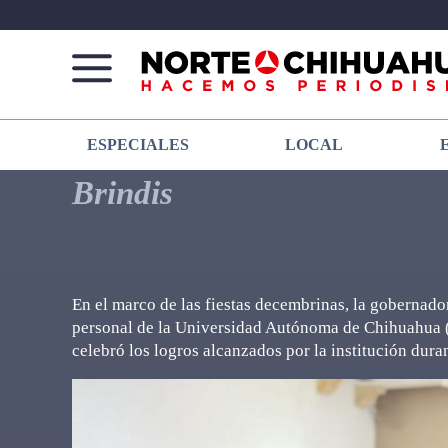
Norte
Más
ESPECIALES
LOCAL
De
que
Chihuahua
noticias,
Brindis
hacemos periodismo
En el marco de las fiestas decembrinas, la goberna
personal de la Universidad Autónoma de Chihuahua (
celebró los logros alcanzados por la institución dura