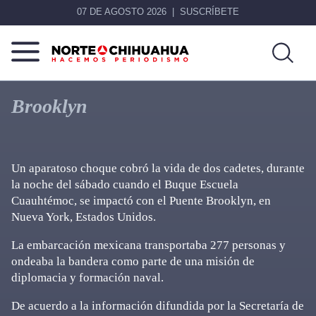
07 DE AGOSTO 2026
SUSCRÍBETE
Norte
Más
De
que
Brooklyn
Chihuahua
noticias,
hacemos periodismo
Un aparatoso choque cobró la vida de dos cadetes, durante
la noche del sábado cuando el Buque Escuela
Cuauhtémoc, se impactó con el Puente Brooklyn, en
Nueva York, Estados Unidos.
La embarcación mexicana transportaba 277 personas y
ondeaba la bandera como parte de una misión de
diplomacia y formación naval.
De acuerdo a la información difundida por la Secretaría de