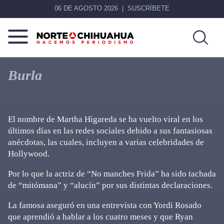
06 DE AGOSTO 2026
SUSCRÍBETE
Norte
Más
De
que
Burla
Chihuahua
noticias,
hacemos periodismo
El nombre de Martha Higareda se ha vuelto viral en los
últimos días en las redes sociales debido a sus fantasiosas
anécdotas, las cuales, incluyen a varias celebridades de
Hollywood.
Por lo que la actriz de “No manches Frida” ha sido tachada
de “mitómana” y “alucín” por sus distintas declaraciones.
La famosa aseguró en una entrevista con Yordi Rosado
que aprendió a hablar a los cuatro meses y que Ryan