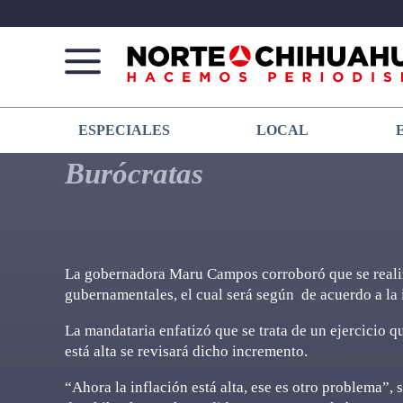
Norte
Más
ESPECIALES
LOCAL
De
que
Chihuahua
noticias,
Burócratas
hacemos periodismo
La gobernadora Maru Campos corroboró que se realiza
gubernamentales, el cual será según de acuerdo a la 
La mandataria enfatizó que se trata de un ejercicio q
está alta se revisará dicho incremento.
“Ahora la inflación está alta, ese es otro problema”,