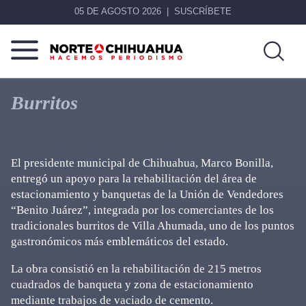
05 DE AGOSTO 2026
SUSCRÍBETE
Norte
Más
De
que
Burritos
Chihuahua
noticias,
hacemos periodismo
El presidente municipal de Chihuahua, Marco Bonilla,
entregó un apoyo para la rehabilitación del área de
estacionamiento y banquetas de la Unión de Vendedores
“Benito Juárez”, integrada por los comerciantes de los
tradicionales burritos de Villa Ahumada, uno de los puntos
gastronómicos más emblemáticos del estado.
La obra consistió en la rehabilitación de 215 metros
cuadrados de banqueta y zona de estacionamiento
mediante trabajos de vaciado de cemento.