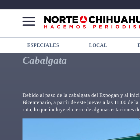
Norte
Más
ESPECIALES
LOCAL
De
que
Chihuahua
noticias,
Cabalgata
hacemos periodismo
Debido al paso de la cabalgata del Expogan y al inic
Bicentenario, a partir de este jueves a las 11:00 de l
ruta, lo que incluye el cierre de algunas estaciones d