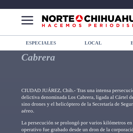
Norte
Más
ESPECIALES
LOCAL
De
que
Chihuahua
noticias,
Cabrera
hacemos periodismo
CIUDAD JUÁREZ, Chih.- Tras una intensa persecución
delictiva denominada Los Cabrera, ligada al Cártel de
sino drones y el helicóptero de la Secretaría de Segu
aéreo.
La persecución se prolongó por varios kilómetros en 
operativo fue grabado desde un dron de la corporació