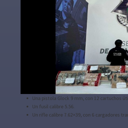
Una pistola Glock 9 mm, con 12 cartuchos úti
Un fusil calibre 5.56.
Un rifle calibre 7.62×39, con 6 cargadores tr