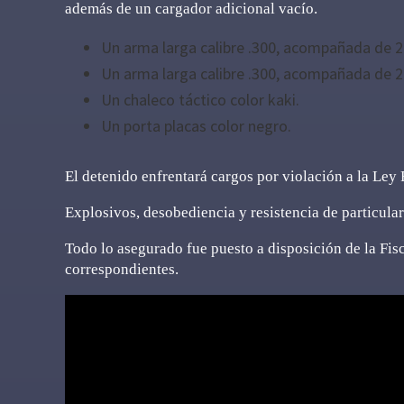
además de un cargador adicional vacío.
Un arma larga calibre .300, acompañada de 2
Un arma larga calibre .300, acompañada de 2
Un chaleco táctico color kaki.
Un porta placas color negro.
El detenido enfrentará cargos por violación a la Ley
Explosivos, desobediencia y resistencia de particula
Todo lo asegurado fue puesto a disposición de la Fis
correspondientes.