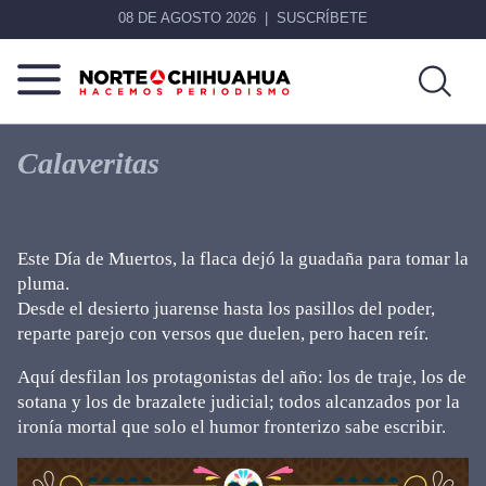
08 DE AGOSTO 2026
SUSCRÍBETE
Norte
Más
De
que
Calaveritas
Chihuahua
noticias,
hacemos periodismo
Este Día de Muertos, la flaca dejó la guadaña para tomar la
pluma.
Desde el desierto juarense hasta los pasillos del poder,
reparte parejo con versos que duelen, pero hacen reír.
Aquí desfilan los protagonistas del año: los de traje, los de
sotana y los de brazalete judicial; todos alcanzados por la
ironía mortal que solo el humor fronterizo sabe escribir.