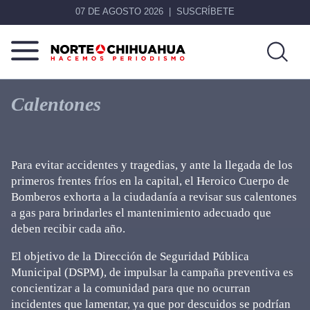
07 DE AGOSTO 2026
SUSCRÍBETE
Norte
Más
De
que
Calentones
Chihuahua
noticias,
hacemos periodismo
Para evitar accidentes y tragedias, y ante la llegada de los
primeros frentes fríos en la capital, el Heroico Cuerpo de
Bomberos exhorta a la ciudadanía a revisar sus calentones
a gas para brindarles el mantenimiento adecuado que
deben recibir cada año.
El objetivo de la Dirección de Seguridad Pública
Municipal (DSPM), de impulsar la campaña preventiva es
concientizar a la comunidad para que no ocurran
incidentes que lamentar, ya que por descuidos se podrían