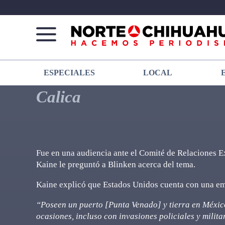
Norte
Más
ESPECIALES
LOCAL
De
que
Chihuahua
noticias,
Calica
hacemos periodismo
Fue en una audiencia ante el Comité de Relaciones E
Kaine le preguntó a Blinken acerca del tema.
Kaine explicó que Estados Unidos cuenta con una em
“Poseen un puerto [Punta Venado] y tierra en Méxic
ocasiones, incluso con invasiones policiales y milita