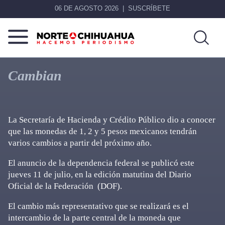
06 DE AGOSTO 2026
SUSCRÍBETE
Norte
Más
De
que
Cambian
Chihuahua
noticias,
hacemos periodismo
La Secretaría de Hacienda y Crédito Público dio a conocer
que las monedas de 1, 2 y 5 pesos mexicanos tendrán
varios cambios a partir del próximo año.
El anuncio de la dependencia federal se publicó este
jueves 11 de julio, en la edición matutina del Diario
Oficial de la Federación (DOF).
El cambio más representativo que se realizará es el
intercambio de la parte central de la moneda que