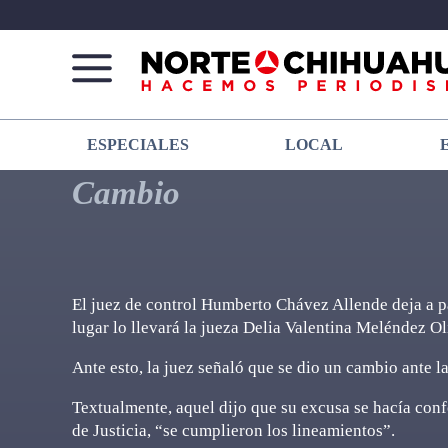
Norte
Más
ESPECIALES
LOCAL
De
que
Chihuahua
noticias,
Cambio
hacemos periodismo
El juez de control Humberto Chávez Allende deja a part
lugar lo llevará la jueza Delia Valentina Meléndez O
Ante esto, la juez señaló que se dio un cambio ante l
Textualmente, aquel dijo que su excusa se hacía conf
de Justicia, “se cumplieron los lineamientos”.