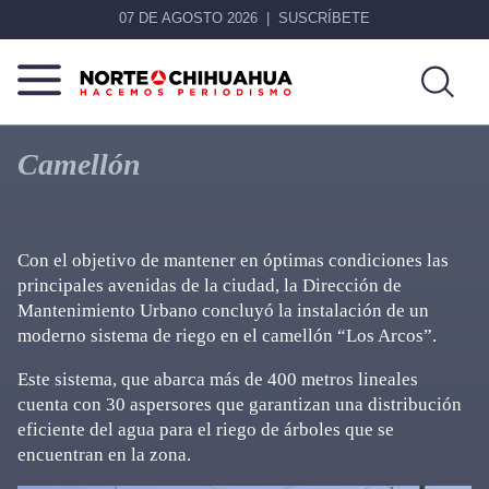
07 DE AGOSTO 2026
SUSCRÍBETE
Norte
Más
De
que
Camellón
Chihuahua
noticias,
hacemos periodismo
Con el objetivo de mantener en óptimas condiciones las
principales avenidas de la ciudad, la Dirección de
Mantenimiento Urbano concluyó la instalación de un
moderno sistema de riego en el camellón “Los Arcos”.
Este sistema, que abarca más de 400 metros lineales
cuenta con 30 aspersores que garantizan una distribución
eficiente del agua para el riego de árboles que se
encuentran en la zona.