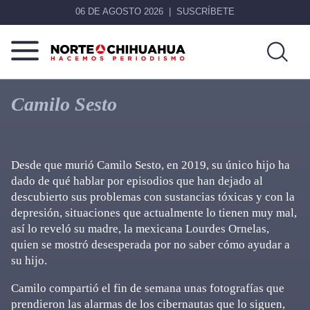
06 DE AGOSTO 2026
SUSCRÍBETE
Norte
Más
De
que
Camilo Sesto
Chihuahua
noticias,
hacemos periodismo
Desde que murió Camilo Sesto, en 2019, su único hijo ha
dado de qué hablar por episodios que han dejado al
descubierto sus problemas con sustancias tóxicas y con la
depresión, situaciones que actualmente lo tienen muy mal,
así lo reveló su madre, la mexicana Lourdes Ornelas,
quien se mostró desesperada por no saber cómo ayudar a
su hijo.
Camilo compartió el fin de semana unas fotografías que
prendieron las alarmas de los cibernautas que lo siguen,