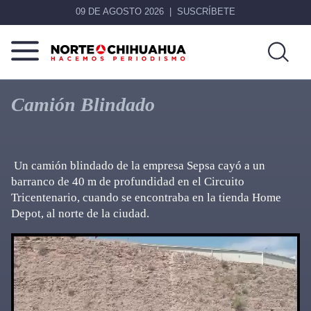
09 DE AGOSTO 2026
SUSCRÍBETE
Norte
Más
De
que
Camión Blindado
Chihuahua
noticias,
hacemos periodismo
Un camión blindado de la empresa Sepsa cayó a un
barranco de 40 m de profundidad en el Circuito
Tricentenario, cuando se encontraba en la tienda Home
Depot, al norte de la ciudad.