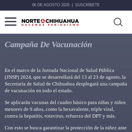
06 DE AGOSTO 2026
SUSCRÍBETE
Norte
Más
De
que
Campaña De Vacunación
Chihuahua
noticias,
hacemos periodismo
En el marco de la Jornada Nacional de Salud Pública
(JNSP) 2024, que se desarrollará del 13 al 23 de agosto, la
Secretaría de Salud de Chihuahua desplegará una campaña
de vacunación en todo el estado.
Se aplicarán vacunas del cuadro básico para niñas y niños
menores de 9 años, como la hexavalente, triple viral,
contra la hepatitis, rotavirus, refuerzo del DPT y más.
Con esto se busca garantizar la protección de la niñez ante