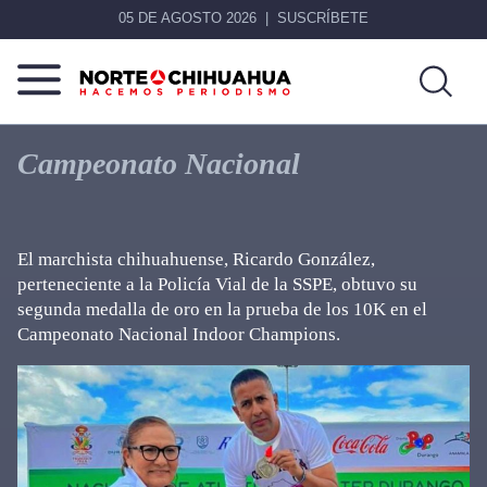
05 DE AGOSTO 2026
SUSCRÍBETE
Norte
Más
De
que
Campeonato Nacional
Chihuahua
noticias,
hacemos periodismo
El marchista chihuahuense, Ricardo González,
perteneciente a la Policía Vial de la SSPE, obtuvo su
segunda medalla de oro en la prueba de los 10K en el
Campeonato Nacional Indoor Champions.