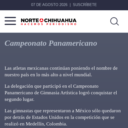
07 DE AGOSTO 2026
SUSCRÍBETE
Norte
Más
De
que
Campeonato Panamericano
Chihuahua
noticias,
hacemos periodismo
Las atletas mexicanas continúan poniendo el nombre de
nuestro país en lo más alto a nivel mundial.
La delegación que participó en el Campeonato
Panamericano de Gimnasia Artística logró conquistar el
segundo lugar.
Las gimnastas que representaron a México sólo quedaron
por detrás de Estados Unidos en la competición que se
realizó en Medellín, Colombia.