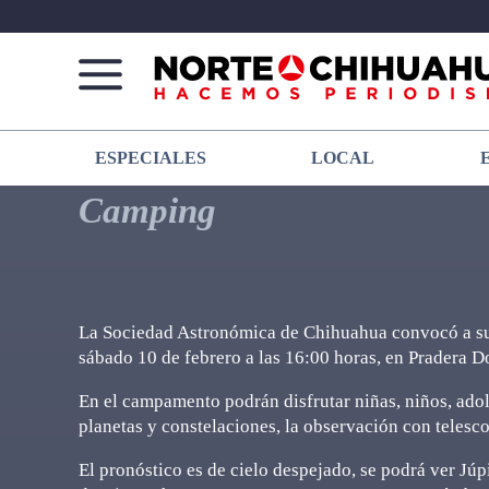
Norte
Más
ESPECIALES
LOCAL
De
que
Chihuahua
noticias,
Camping
hacemos periodismo
La Sociedad Astronómica de Chihuahua convocó a su
sábado 10 de febrero a las 16:00 horas, en Pradera D
En el campamento podrán disfrutar niñas, niños, adole
planetas y constelaciones, la observación con telesco
El pronóstico es de cielo despejado, se podrá ver Jú