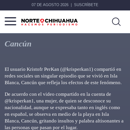
07 DE AGOSTO 2026
SUSCRÍBETE
Norte
Más
De
que
Cancún
Chihuahua
noticias,
hacemos periodismo
El usuario Kristofr PerKan (@krisperkan1) compartió en
redes sociales un singular episodio que se vivió en Isla
Blanca, Cancún que refleja los efectos de este fenómeno.
De acuerdo con el video compartido en la cuenta de
@krisperkan1, una mujer, de quien se desconoce su
nacionalidad, aunque se expresaba tanto en inglés como
en español, se observa en medio de la playa en Isla
Blanca, Cancún, gritando insultos y palabra altisonantes a
las personas que pasan por el lugar.