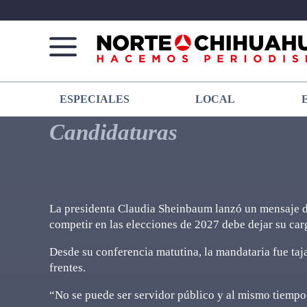
Norte
Más
ESPECIALES
LOCAL
De
que
Chihuahua
noticias,
Candidaturas
hacemos periodismo
La presidenta Claudia Sheinbaum lanzó un mensaje dir
competir en las elecciones de 2027 debe dejar su car
Desde su conferencia matutina, la mandataria fue taj
frentes.
“No se puede ser servidor público y al mismo tiempo