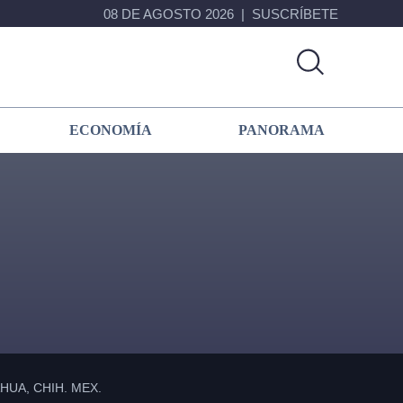
08 DE AGOSTO 2026
SUSCRÍBETE
ECONOMÍA
PANORAMA
Primary
Sidebar
UA, CHIH. MEX.