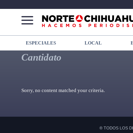
Norte
Más
ESPECIALES
LOCAL
De
que
Chihuahua
noticias,
Cantidato
hacemos periodismo
Sorry, no content matched your criteria.
® TODOS LOS D