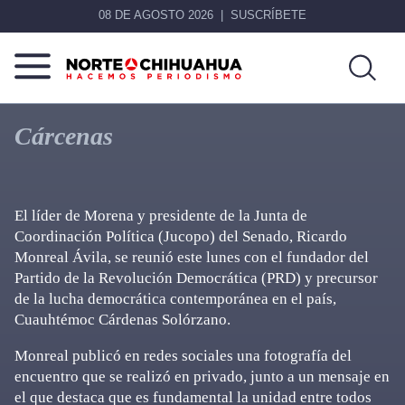
08 DE AGOSTO 2026
SUSCRÍBETE
Norte
Más
De
que
Cárcenas
Chihuahua
noticias,
hacemos periodismo
El líder de Morena y presidente de la Junta de
Coordinación Política (Jucopo) del Senado, Ricardo
Monreal Ávila, se reunió este lunes con el fundador del
Partido de la Revolución Democrática (PRD) y precursor
de la lucha democrática contemporánea en el país,
Cuauhtémoc Cárdenas Solórzano.
Monreal publicó en redes sociales una fotografía del
encuentro que se realizó en privado, junto a un mensaje en
el que destaca que es fundamental la unidad entre todos