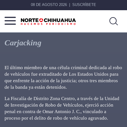
08 DE AGOSTO 2026
SUSCRÍBETE
Norte
Más
De
que
Carjacking
Chihuahua
noticias,
hacemos periodismo
El último miembro de una célula criminal dedicada al robo
de vehículos fue extraditado de Los Estados Unidos para
que enfrente la acción de la justicia; otros tres miembros
de la banda ya están detenidos.
La Fiscalía de Distrito Zona Centro, a través de la Unidad
de Investigación de Robo de Vehículos, ejerció acción
penal en contra de Omar Antonio J. C., vinculado a
proceso por el delito de robo de vehículo agravado.