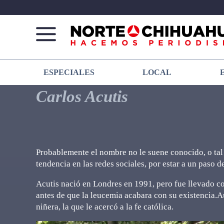
Norte
Más
ESPECIALES
LOCAL
De
que
Chihuahua
noticias,
Carlos Acutis
hacemos periodismo
Probablemente el nombre no le suene conocido, o tal v
tendencia en las redes sociales, por estar a un paso d
Acutis nació en Londres en 1991, pero fue llevado con
antes de que la leucemia acabara con su existencia.Au
niñera, la que le acercó a la fe católica.