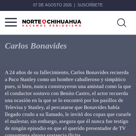
07 DE AGOSTO 2026
SUSCRÍBETE
Norte
Más
De
que
Carlos Bonavides
Chihuahua
noticias,
hacemos periodismo
A 24 años de su fallecimiento, Carlos Bonavides recuerda
a Paco Stanley como un hombre caballeroso y simpático
pues, si bien, nunca construyeron una amistad como la que
el conductor sostuvo con Benito Castro, el actor recuerda
una ocasión en la que se lo encontró por los pasillos de
Televisa y Stanley, al percatarse que Bonavides había
llegado crudo a su llamado, le invitó dos copas que curarle
el malestar, sin embargo, asegura que él nunca fue testigo
de ningún episodio en que el querido presentador de TV
consumiera alguna sustancia ilícita.