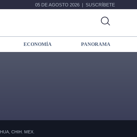
05 DE AGOSTO 2026
SUSCRÍBETE
ECONOMÍA
PANORAMA
Primary
Sidebar
UA, CHIH. MEX.