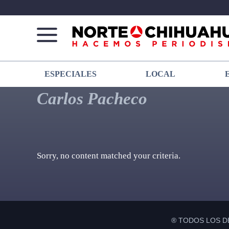
Norte
Más
ESPECIALES
LOCAL
De
que
Chihuahua
noticias,
Carlos Pacheco
hacemos periodismo
Sorry, no content matched your criteria.
® TODOS LOS D