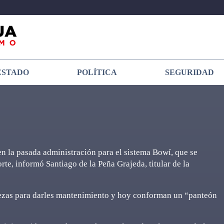
ESTADO
POLÍTICA
SEGURIDAD
 la pasada administración para el sistema Bowí, que se
orte, informó Santiago de la Peña Grajeda, titular de la
piezas para darles mantenimiento y hoy conforman un “panteón