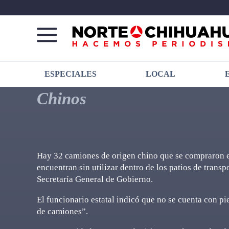
Norte
Más
ESPECIALES
LOCAL
De
que
Chihuahua
noticias,
Chinos
hacemos periodismo
Hay 32 camiones de origen chino que se compraron en
encuentran sin utilizar dentro de los patios de transp
Secretaría General de Gobierno.
El funcionario estatal indicó que no se cuenta con 
de camiones”.