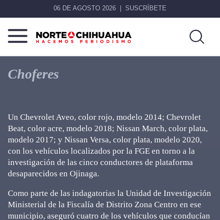
06 DE AGOSTO 2026
SUSCRÍBETE
Norte
Más
De
que
Choferes
Chihuahua
noticias,
hacemos periodismo
Un Chevrolet Aveo, color rojo, modelo 2014; Chevrolet
Beat, color acre, modelo 2018; Nissan March, color plata,
modelo 2017; y Nissan Versa, color plata, modelo 2020,
con los vehículos localizados por la FGE en torno a la
investigación de las cinco conductores de plataforma
desaparecidos en Ojinaga.
Como parte de las indagatorias la Unidad de Investigación
Ministerial de la Fiscalía de Distrito Zona Centro en ese
municipio, aseguró cuatro de los vehículos que conducían