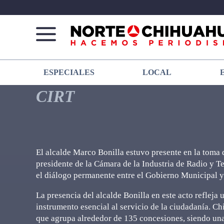
Norte
Más
ESPECIALES
LOCAL
De
que
Chihuahua
noticias,
CIRT
hacemos periodismo
El alcalde Marco Bonilla estuvo presente en la tom
presidente de la Cámara de la Industria de Radio y 
el diálogo permanente entre el Gobierno Municipal 
La presencia del alcalde Bonilla en este acto reflej
instrumento esencial al servicio de la ciudadanía. C
que agrupa alrededor de 135 concesiones, siendo una