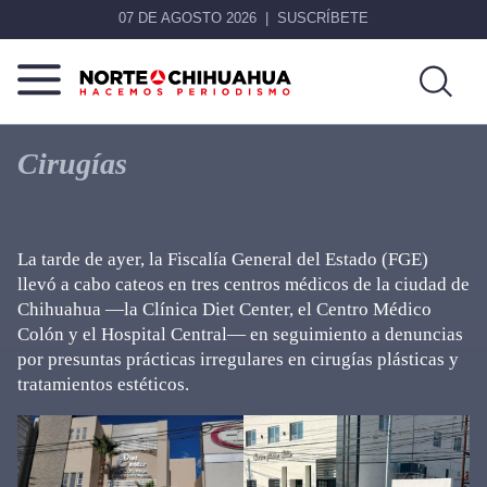
07 DE AGOSTO 2026
SUSCRÍBETE
Norte
Más
De
que
Cirugías
Chihuahua
noticias,
hacemos periodismo
La tarde de ayer, la Fiscalía General del Estado (FGE)
llevó a cabo cateos en tres centros médicos de la ciudad de
Chihuahua —la Clínica Diet Center, el Centro Médico
Colón y el Hospital Central— en seguimiento a denuncias
por presuntas prácticas irregulares en cirugías plásticas y
tratamientos estéticos.