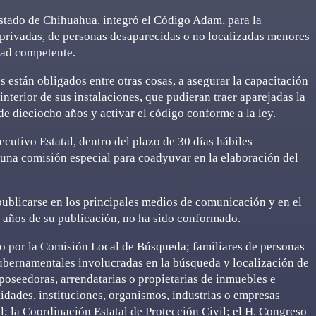
Estado de Chihuahua, integró el Código Adam, para la
 privadas, de personas desaparecidas o no localizadas menores
dad competente.
s están obligados entre otras cosas, a asegurar la capacitación
 interior de sus instalaciones, que pudieran traer aparejadas la
e dieciocho años y activar el código conforme a la ley.
jecutivo Estatal, dentro del plazo de 30 días hábiles
 una comisión especial para coadyuvar en la elaboración del
publicarse en los principales medios de comunicación y en el
s años de su publicación, no ha sido conformado.
do por la Comisión Local de Búsqueda; familiares de personas
ubernamentales involucradas en la búsqueda y localización de
 poseedoras, arrendatarias o propietarias de inmuebles e
tidades, instituciones, organismos, industrias o empresas
al; la Coordinación Estatal de Protección Civil; el H. Congreso