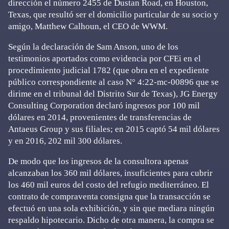
dirección el número 2455 de Dustan Road, en Houston,
Texas, que resultó ser el domicilio particular de su socio y
amigo, Matthew Calhoun, el CEO de WWM.
Según la declaración de Sam Anson, uno de los
testimonios aportados como evidencia por CFEi en el
procedimiento judicial 1782 (que obra en el expediente
público correspondiente al caso N° 4:22-mc-00896 que se
dirime en el tribunal del Distrito Sur de Texas), JG Energy
Consulting Corporation declaró ingresos por 100 mil
dólares en 2014, provenientes de transferencias de
Antaeus Group y sus filiales; en 2015 captó 54 mil dólares
y en 2016, 202 mil 300 dólares.
De modo que los ingresos de la consultora apenas
alcanzaban los 360 mil dólares, insuficientes para cubrir
los 460 mil euros del costo del refugio mediterráneo. El
contrato de compraventa consigna que la transacción se
efectuó en una sola exhibición, y sin que mediara ningún
respaldo hipotecario. Dicho de otra manera, la compra se