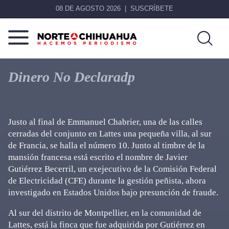
08 DE AGOSTO 2026
SUSCRÍBETE
Norte
Más
De
que
Dinero No Declaradp
Chihuahua
noticias,
hacemos periodismo
Justo al final de Emmanuel Chabrier, una de las calles
cerradas del conjunto en Lattes una pequeña villa, al sur
de Francia, se halla el número 10. Junto al timbre de la
mansión francesa está escrito el nombre de Javier
Gutiérrez Becerril, un exejecutivo de la Comisión Federal
de Electricidad (CFE) durante la gestión peñista, ahora
investigado en Estados Unidos bajo presunción de fraude.
Al sur del distrito de Montpellier, en la comunidad de
Lattes, está la finca que fue adquirida por Gutiérrez en