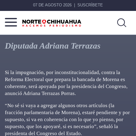
07 DE AGOSTO 2026
SUSCRÍBETE
Norte
Más
De
que
Diputada Adriana Terrazas
Chihuahua
noticias,
hacemos periodismo
Si la impugnación, por inconstitucionalidad, contra la
Reforma Electoral que prepara la bancada de Morena es
coherente, será apoyada por la presidencia del Congreso,
anunció Adriana Terrazas Porras.
“No sé si vaya a agregar algunos otros artículos (la
fracción parlamentaria de Morena), estaré pendiente y por
supuesto, si va en coherencia con lo que yo pienso, por
supuesto, que los apoyaré, si es necesario”, señaló la
presidenta del Congreso del Estado.