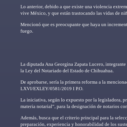
Lo anterior, debido a que existe una violencia extrem
vive México, y que están trastocando las vidas de niña
Mencionó que es preocupante que haya un incremento
fuego.
La diputada Ana Georgina Zapata Lucero, integrante d
la Ley del Notariado del Estado de Chihuahua.
De aprobarse, sería la primera reforma a la mencionad
LXVI/EXLEY/0581/2019 I P.O.
La iniciativa, según lo expuesto por la legisladora, pr
materia notarial”, para la designación de notarios con
Además, busca que el criterio principal para la selecc
preparación, experiencia y honorabilidad de los sust